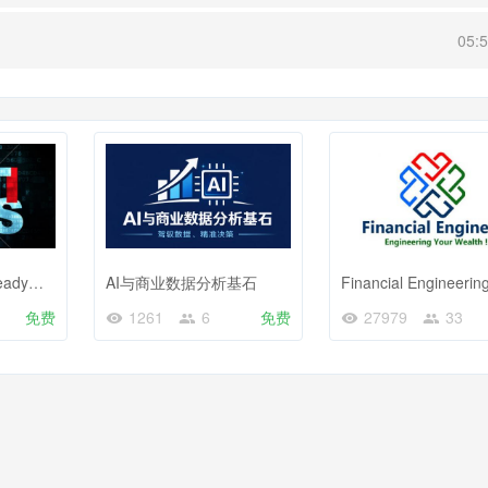
05:
Statistic专业Job Ready测试
AI与商业数据分析基石
免费
1261
6
免费
27979
33