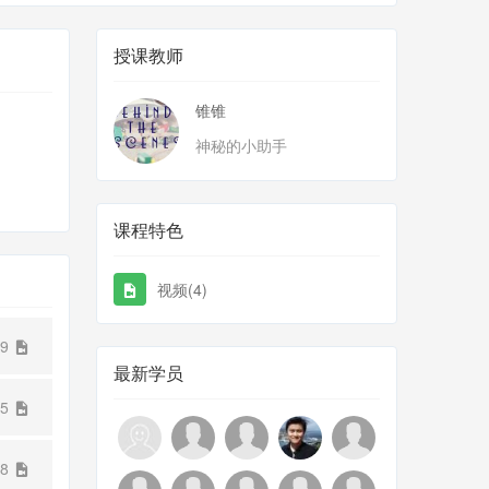
授课教师
锥锥
神秘的小助手
课程特色
视频(4)
29
最新学员
15
38