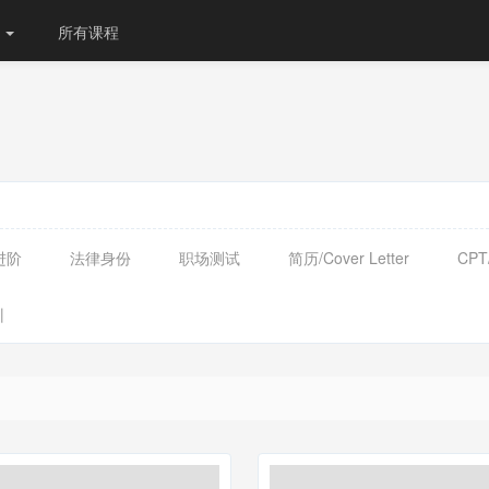
份
所有课程
进阶
法律身份
职场测试
简历/Cover Letter
CPT
训