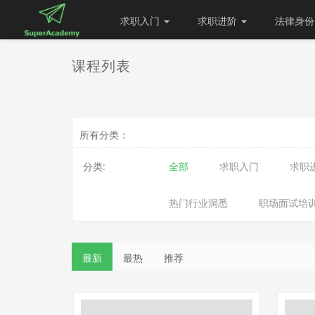
求职入门
求职进阶
法律身
课程列表
所有分类：
分类:
全部
求职入门
求职
热门行业洞悉
职场面试培
最新
最热
推荐