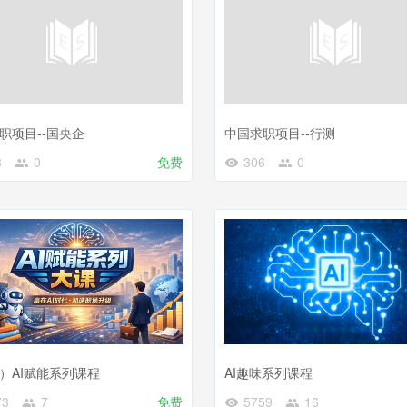
职项目--国央企
中国求职项目--行测
8
0
免费
306
0
）AI赋能系列课程
AI趣味系列课程
73
7
免费
5759
16