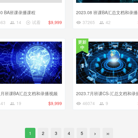
.10 BA班课录播课程
2023.08 班课BA汇总文档和录
663
14
试看
$9,999
37265
42
3.7月班课BA汇总文档和录播视频
2023.7月班课CS-汇总文档和
441
19
$9,999
46074
9
1
2
3
4
5