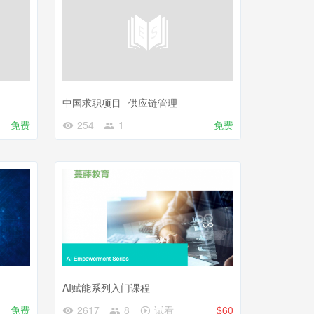
中国求职项目--供应链管理
免费
254
1
免费
AI赋能系列入门课程
免费
2617
8
试看
$60