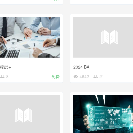
程25+
2024 BA
8
免费
4642
21