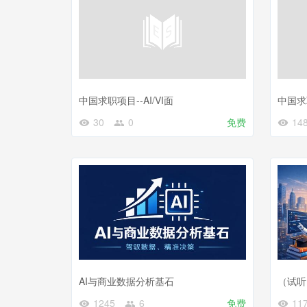
中国求职项目--AI/VI面
中国求
30
0
免费
14
AI与商业数据分析基石
（试听
1245
6
免费
11