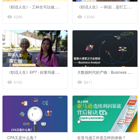
《
职话人生》- 工科生可以做宅男，但更要做行者
《
职话人生》 – 90后，是打工还是创业？
6285
13046
《
职话人生》EP7 - 好莱坞著名制作人带你探秘影视圈
大
数据时代的产物：Business Analyst
6162
8811
CPA又是什么鬼？
在亚马逊工作是怎样的体验？