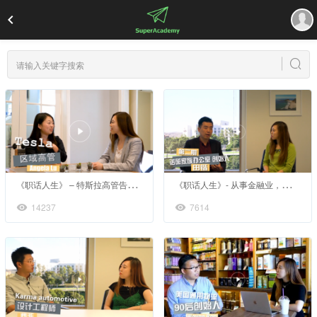
《
职话人生》 – 特斯拉高管告诉你“第一名”态度决定职场高度
《
职话人生》- 从事金融业，善良比聪明更重要
14237
7614