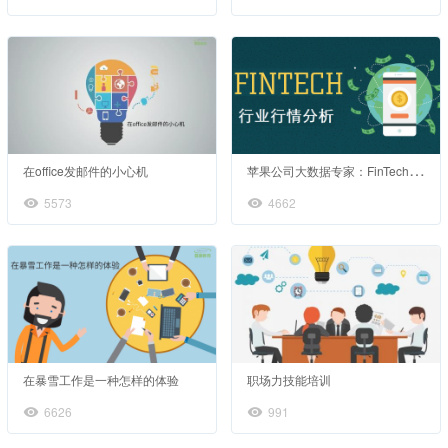
苹
果公司大数据专家：FinTech行业行情报告
在office发邮件的小心机
5573
4662
在暴雪工作是一种怎样的体验
职场力技能培训
6626
991