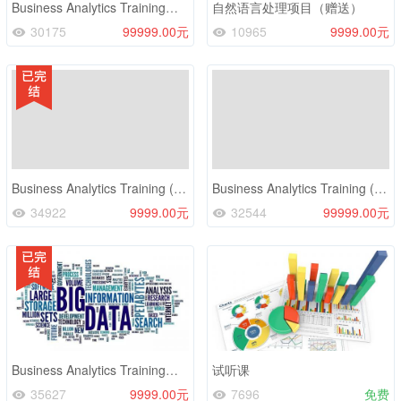
Business Analytics Training直播课 (2021.6.29)
自然语言处理项目（赠送）
30175
99999.00元
10965
9999.00元
Business Analytics Training (2021.5.11)
Business Analytics Training (3.1)
34922
9999.00元
32544
99999.00元
Business Analytics Training（12.14）
试听课
35627
9999.00元
7696
免费