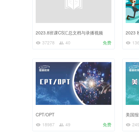
2023.8班课CS汇总文档与录播视频
202
37278
40
免费
13
CPT/OPT
美国报
18987
49
免费
24