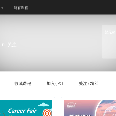
份
所有课程
暂无签
0
关注
收藏课程
加入小组
关注 / 粉丝