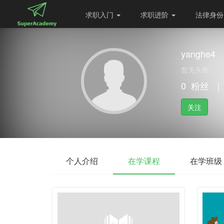
求职入门
求职进阶
法律身
yanghe4
暂无头衔
0
粉丝
｜
关注
个人介绍
在学课程
在学班级