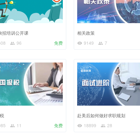
3 秋招培训公开课
相关政策
608
96
免费
9149
7
税
赴美后如何做好求职规划
985
11
免费
18899
28