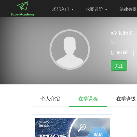
求职入门
求职进阶
法律身
aYlNlfdX
Mr.
0
粉丝
｜
关注
个人介绍
在学课程
在学班级