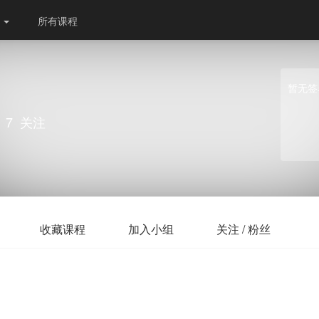
份
所有课程
暂无签
7
关注
收藏课程
加入小组
关注 / 粉丝