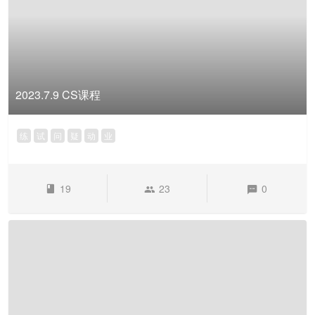
2023.7.9 CS课程
练
试
问
疑
动
业
19
23
0