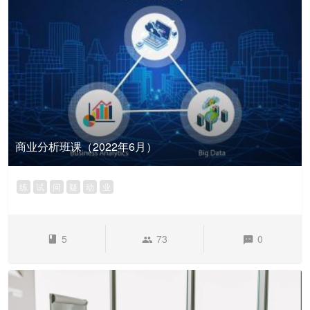
商业分析班课（2022年6月）
练
试
问
疑
动
业
5
73
0