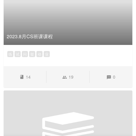
2023.8月CS班课课程
练
试
问
疑
动
业
14
19
0