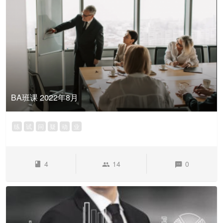
BA班课 2022年8月
练
试
问
疑
动
业
4
14
0