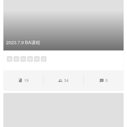
2023.7.9 BA课程
练
试
问
疑
动
业
19
34
0