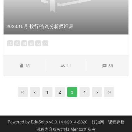
2023.10月 投行/咨询分析师班课
练
试
问
疑
动
业
15
11
39
1
2
3
4
Powered by
EduSoho v8.3.14
©2014-2026
好知网
课程存档
课程内容版权均归
MentorX
所有