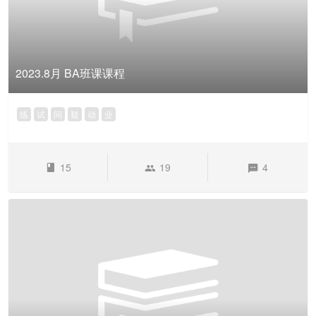
2023.8月 BA班课课程
练
试
问
疑
动
业
15
19
4