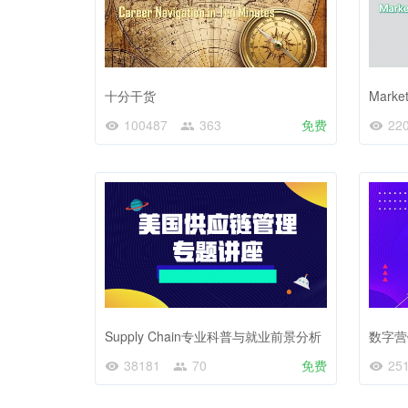
十分干货
Marke
100487
363
免费
22
Supply Chain专业科普与就业前景分析
数字营
38181
70
免费
25