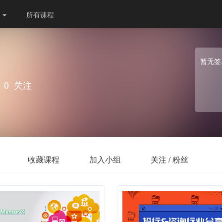
份
所有课程
暂无签
0
关注
收藏课程
加入小组
关注 / 粉丝