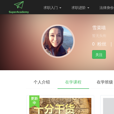
求职入门
求职进阶
法律身
雪菜喵
暂无头衔
0
粉丝
｜
关注
个人介绍
在学课程
在学班级