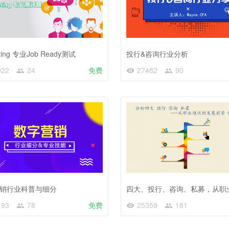
ting 专业Job Ready测试
投行&咨询行业分析
022
24
免费
27482
90
销行业科普与细分
193
78
免费
25359
181