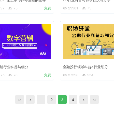
097
75
免费
29981
75
销行业科普与细分
金融投行领域科普&行业细分
175
78
免费
37396
254
1
2
3
4