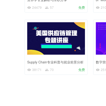
24479
57
免费
21
Supply Chain专业科普与就业前景分析
数字营
38171
70
免费
25