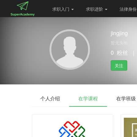
求职入门
求职进阶
法律身
jingjing
暂无头衔
0
粉丝
｜
关注
个人介绍
在学课程
在学班级