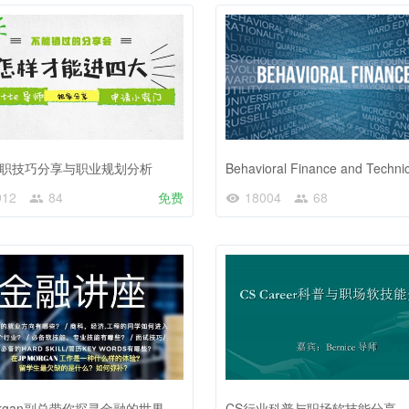
职技巧分享与职业规划分析
912
84
免费
18004
68
Morgan副总带你探寻金融的世界
CS行业科普与职场软技能分享