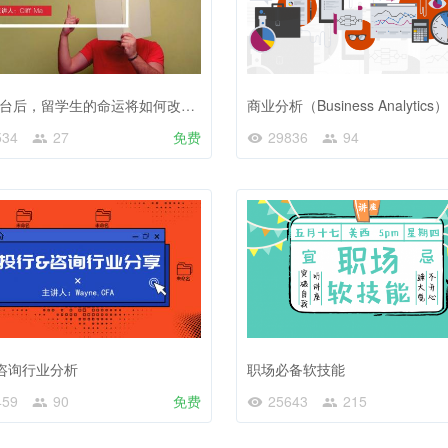
川普上台后，留学生的命运将如何改变？
商业分析（Business Analytics）
534
27
免费
29836
94
咨询行业分析
职场必备软技能
459
90
免费
25643
215