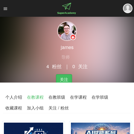
james
导师
4
粉丝
｜
0
关注
关注
个人介绍
在教课程
在教班级
在学课程
在学班级
收藏课程
加入小组
关注 / 粉丝