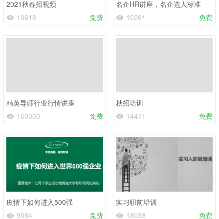
2021秋春招视频
名企HR讲座，名企选人标准
10618
免费
10261
免费
精英导师行业行情讲座
秋招培训
160360
免费
14471
免费
疫情下如何进入500强
实习职前培训
9084
免费
18038
免费